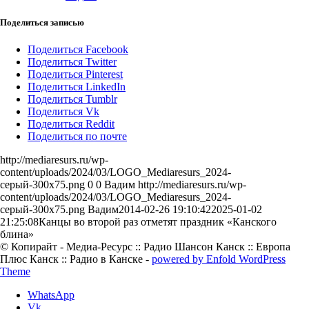
Поделиться записью
Поделиться Facebook
Поделиться Twitter
Поделиться Pinterest
Поделиться LinkedIn
Поделиться Tumblr
Поделиться Vk
Поделиться Reddit
Поделиться по почте
http://mediaresurs.ru/wp-
content/uploads/2024/03/LOGO_Mediaresurs_2024-
серый-300x75.png
0
0
Вадим
http://mediaresurs.ru/wp-
content/uploads/2024/03/LOGO_Mediaresurs_2024-
серый-300x75.png
Вадим
2014-02-26 19:10:42
2025-01-02
21:25:08
Канцы во второй раз отметят праздник «Канского
блина»
© Копирайт - Медиа-Ресурс :: Радио Шансон Канск :: Европа
Плюс Канск :: Радио в Канске -
powered by Enfold WordPress
Theme
WhatsApp
Vk