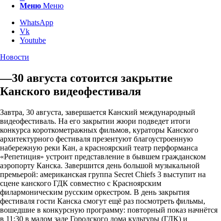
Меню
Меню
WhatsApp
Vk
Youtube
Новости
—30 августа сотоится закрытие
Канского видеофестиваля
Завтра, 30 августа, завершается Канский международный
видеофестиваль. На его закрытии жюри подведет итоги
конкурса короткометражных фильмов, кураторы Канского
архитектурного фестиваля презентуют благоустроенную
набережную реки Кан, а красноярский театр перформанса
«Репетиция» устроит представление в бывшем гражданском
аэропорту Канска. Завершится день большой музыкальной
премьерой: американская группа Secret Chiefs 3 выступит на
сцене канского ГДК совместно с Красноярским
филармоническим русским оркестром. В день закрытия
фестиваля гости Канска смогут ещё раз посмотреть фильмы,
вошедшие в конкурсную программу: повторный показ начнётся
в 11:30 в малом зале Городского дома культуры (ГДК) и