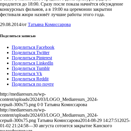
продлится до 18:00. Сразу после показа начнётся обсуждение
конкурсных фильмов, а в 19:00 на церемонии закрытии
фестиваля жюри назовёт лучшие работы этого года.
29.08.2014
/
от
Татьяна Комиссарова
Поделиться записью
Поделиться Facebook
Поделиться Twitter
Поделиться Pinterest
Поделиться LinkedIn
Поделиться Tumblr
Поделиться Vk
Поделиться Reddit
Поделиться по почте
http://mediaresurs.ru/wp-
content/uploads/2024/03/LOGO_Mediaresurs_2024-
серый-300x75.png
0
0
Татьяна Комиссарова
http://mediaresurs.ru/wp-
content/uploads/2024/03/LOGO_Mediaresurs_2024-
серый-300x75.png
Татьяна Комиссарова
2014-08-29 14:27:51
2025-
01-02 21:24:58
—30 августа сотоится закрытие Канского
видеофестиваля