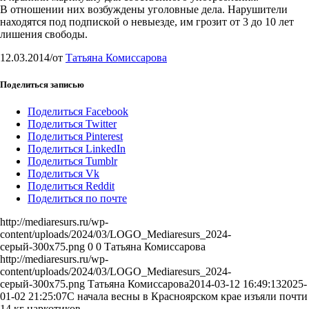
В отношении них возбуждены уголовные дела. Нарушители
находятся под подпиской о невыезде, им грозит от 3 до 10 лет
лишения свободы.
12.03.2014
/
от
Татьяна Комиссарова
Поделиться записью
Поделиться Facebook
Поделиться Twitter
Поделиться Pinterest
Поделиться LinkedIn
Поделиться Tumblr
Поделиться Vk
Поделиться Reddit
Поделиться по почте
http://mediaresurs.ru/wp-
content/uploads/2024/03/LOGO_Mediaresurs_2024-
серый-300x75.png
0
0
Татьяна Комиссарова
http://mediaresurs.ru/wp-
content/uploads/2024/03/LOGO_Mediaresurs_2024-
серый-300x75.png
Татьяна Комиссарова
2014-03-12 16:49:13
2025-
01-02 21:25:07
С начала весны в Красноярском крае изъяли почти
14 кг наркотиков