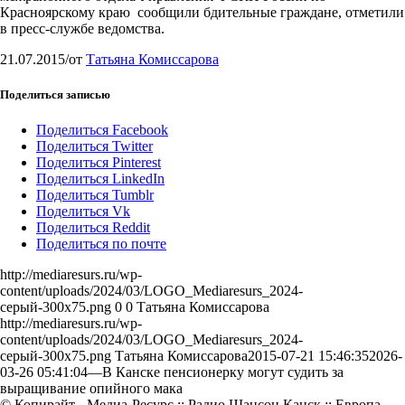
Красноярскому краю сообщили бдительные граждане, отметили
в пресс-службе ведомства.
21.07.2015
/
от
Татьяна Комиссарова
Поделиться записью
Поделиться Facebook
Поделиться Twitter
Поделиться Pinterest
Поделиться LinkedIn
Поделиться Tumblr
Поделиться Vk
Поделиться Reddit
Поделиться по почте
http://mediaresurs.ru/wp-
content/uploads/2024/03/LOGO_Mediaresurs_2024-
серый-300x75.png
0
0
Татьяна Комиссарова
http://mediaresurs.ru/wp-
content/uploads/2024/03/LOGO_Mediaresurs_2024-
серый-300x75.png
Татьяна Комиссарова
2015-07-21 15:46:35
2026-
03-26 05:41:04
—В Канске пенсионерку могут судить за
выращивание опийного мака
© Копирайт - Медиа-Ресурс :: Радио Шансон Канск :: Европа