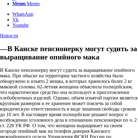
Меню
Меню
WhatsApp
Vk
Youtube
Новости
—В Канске пенсионерку могут судить за
выращивание опийного мака
В Канске пенсионерку могут судить за выращивание опийного
мака. При обыске на территории частного хозяйства было
обнаружено и изъято 2 мешка, в которых хранилось более 2 кг
маковой соломы. 62-летняя женщина объяснила полицейским,
что наркотическое средство она использует в приготовлении
хлебобулочных изделий. Однако, объем изъятой партии является
крупным размером и ее хранение может повлечь за собой
юридическую ответственность в виде лишения свободы сроком
до 10 лет. В настоящее время полицейские решают вопрос о
возбуждении уголовного дела в отношении пенсионерки по ч. 2
ст. 228 УК РФ. О том, что женщина выращивает на своем
огороде опийный мак на телефон доверия Канского
межрайонного отдела Управления ФСКН России по