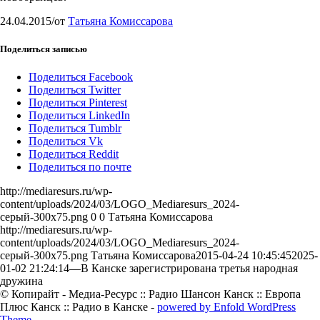
24.04.2015
/
от
Татьяна Комиссарова
Поделиться записью
Поделиться Facebook
Поделиться Twitter
Поделиться Pinterest
Поделиться LinkedIn
Поделиться Tumblr
Поделиться Vk
Поделиться Reddit
Поделиться по почте
http://mediaresurs.ru/wp-
content/uploads/2024/03/LOGO_Mediaresurs_2024-
серый-300x75.png
0
0
Татьяна Комиссарова
http://mediaresurs.ru/wp-
content/uploads/2024/03/LOGO_Mediaresurs_2024-
серый-300x75.png
Татьяна Комиссарова
2015-04-24 10:45:45
2025-
01-02 21:24:14
—В Канске зарегистрирована третья народная
дружина
© Копирайт - Медиа-Ресурс :: Радио Шансон Канск :: Европа
Плюс Канск :: Радио в Канске -
powered by Enfold WordPress
Theme