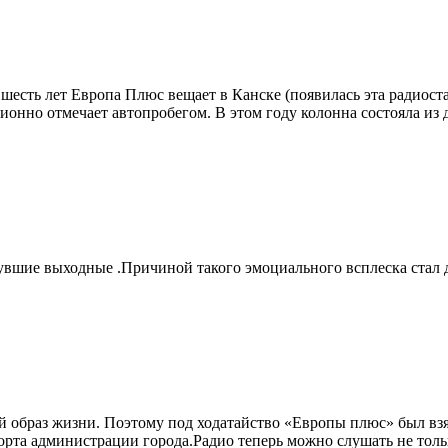
есть лет Европа Плюс вещает в Канске (появилась эта радиоста
онно отмечает автопробегом. В этом году колонна состояла из 
увшие выходные .Причиной такого эмоциального всплеска стал
браз жизни. Поэтому под ходатайство «Европы плюс» был взят
рта администрации города.Радио теперь можно слушать не тольк