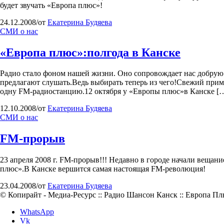
будет звучать «Европа плюс»!
24.12.2008
/
от
Екатерина Будяева
СМИ о нас
«Европа плюс»:полгода в Канске
Радио стало фоном нашей жизни. Оно сопровождает нас добрую 
предлагают слушать.Ведь выбирать теперь из чего!Свежий приме
одну FM-радиостанцию.12 октября у «Европы плюс»в Канске [
12.10.2008
/
от
Екатерина Будяева
СМИ о нас
FM-прорыв
23 апреля 2008 г. FM-прорыв!!! Недавно в городе начали вещан
плюс».В Канске вершится самая настоящая FM-революция!
23.04.2008
/
от
Екатерина Будяева
© Копирайт - Медиа-Ресурс :: Радио Шансон Канск :: Европа Плю
WhatsApp
Vk